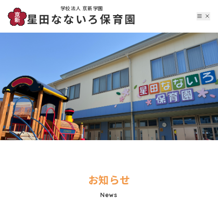
学校法人 京新学園
星田なないろ保育園
お知らせ
News