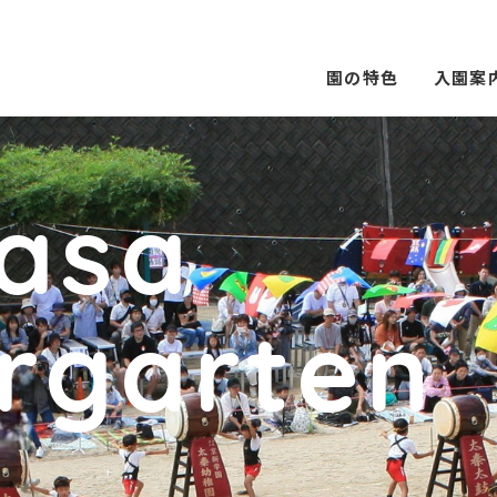
園の特色
入園案
asa
rgarten