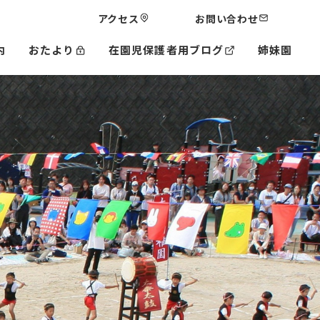
アクセス
お問い合わせ
内
おたより
在園児保護者用ブログ
姉妹園
三井中央幼稚園
星田なないろ保育園