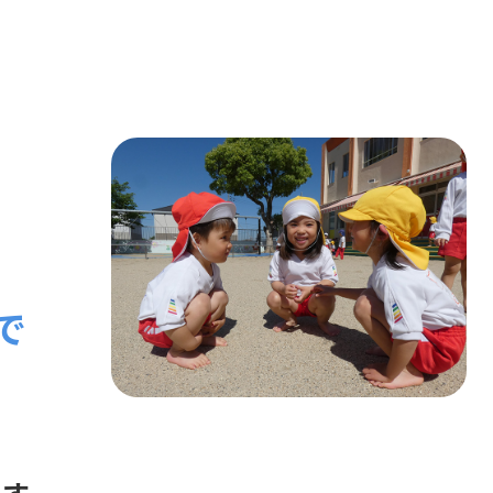
で
です。