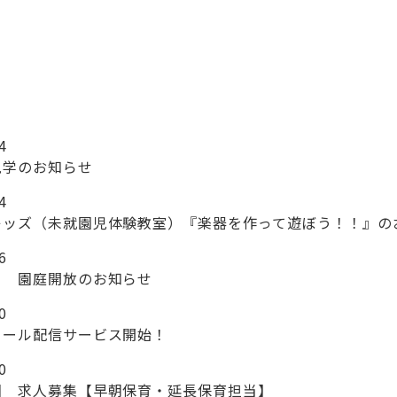
4
見学のお知らせ
4
キッズ（未就園児体験教室）『楽器を作って遊ぼう！！』の
6
月 園庭開放のお知らせ
0
メール配信サービス開始！
0
園 求人募集【早朝保育・延長保育担当】