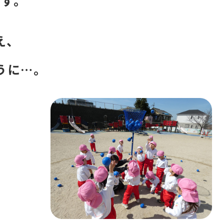
え、
うに…。
。