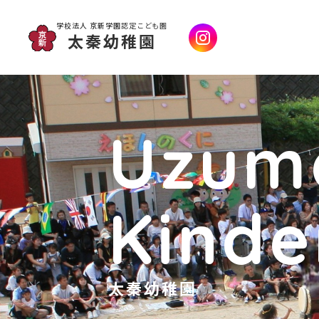
学校法人 京新学園
認定こども園
太秦幼稚園
Uzum
Kinde
太秦幼稚園