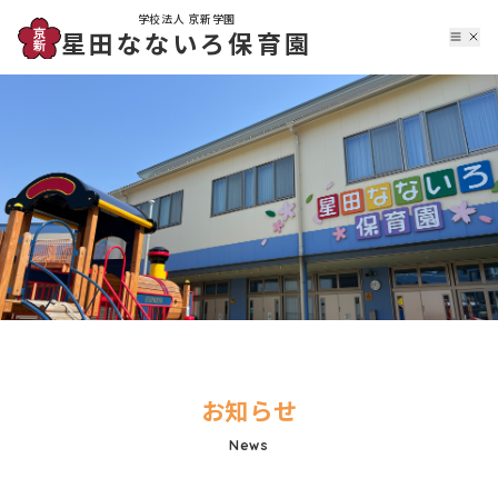
学校法人 京新学園
星田なないろ保育園
お知らせ
News