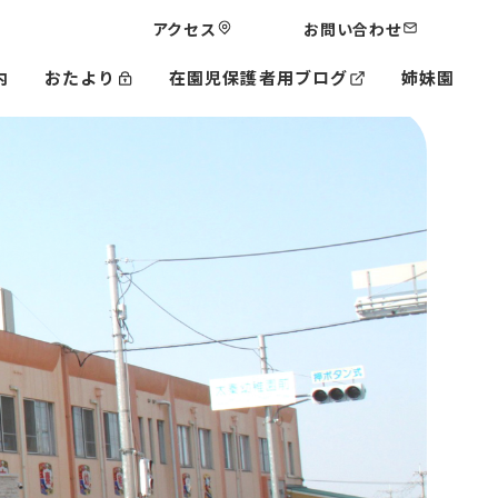
アクセス
お問い合わせ
内
おたより
在園児保護者用ブログ
姉妹園
三井中央幼稚園
星田なないろ保育園