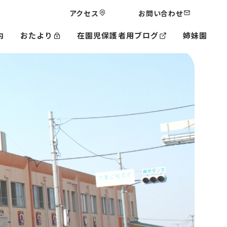
アクセス
お問い合わせ
内
おたより
在園児保護者用ブログ
姉妹園
三井中央幼稚園
星田なないろ保育園