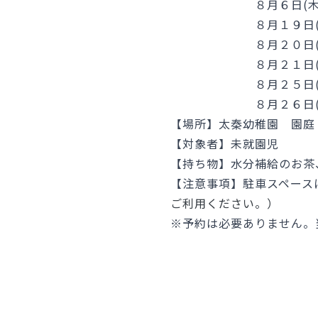
８月６日(木)：１
８月１９日(水)：
８月２０日(木)：
８月２１日(金)：
８月２５日(火)：
８月２６日(水)：
【場所】太秦幼稚園 園庭
【対象者】未就園児
【持ち物】水分補給のお茶
【注意事項】駐車スペース
ご利用ください。）
※予約は必要ありません。