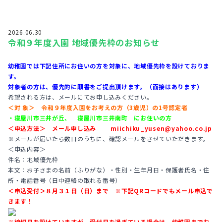
2026.06.30
令和９年度入園 地域優先枠のお知らせ
幼稚園では下記住所にお住いの方を対象に、地域優先枠を設けておりま
す。
対象者の方は、優先的に願書をご提出頂けます。（面接はあります）
希望される方は、メールにてお申し込みください。
＜対 象＞ 令和９年度入園をお考えの方（3歳児）の1号認定者
・寝屋川市三井が丘、 寝屋川市三井南町 にお住いの方
＜申込方法＞ メール申し込み miichiku_yusen@yahoo.co.jp
※メールが届いたら数日のうちに、確認メールをさせていただきます。
＜申込内容＞
件名：地域優先枠
本文：お子さまの名前（ふりがな）・性別・生年月日・保護者氏名・住
所・電話番号（日中連絡の取れる番号）
＜申込受付＞８月３１日（日）まで ※下記QRコードでもメール申込で
きます！
※締切日を設けていますが、受付日を過ぎている場合は、幼稚園までお