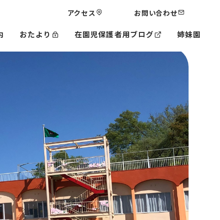
アクセス
お問い合わせ
内
おたより
在園児保護者用ブログ
姉妹園
太秦幼稚園
星田なないろ保育園